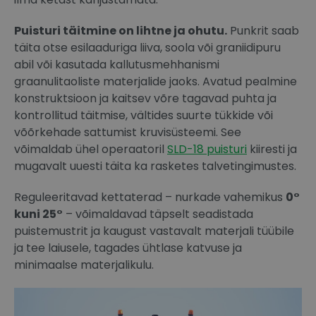
Puisturi täitmine on lihtne ja ohutu.
Punkrit saab
täita otse esilaaduriga liiva, soola või graniidipuru
abil või kasutada kallutusmehhanismi
graanulitaoliste materjalide jaoks. Avatud pealmine
konstruktsioon ja kaitsev võre tagavad puhta ja
kontrollitud täitmise, vältides suurte tükkide või
võõrkehade sattumist kruvisüsteemi. See
võimaldab ühel operaatoril
SLD-18 puisturi
kiiresti ja
mugavalt uuesti täita ka rasketes talvetingimustes.
Reguleeritavad kettaterad – nurkade vahemikus
0°
kuni 25°
– võimaldavad täpselt seadistada
puistemustrit ja kaugust vastavalt materjali tüübile
ja tee laiusele, tagades ühtlase katvuse ja
minimaalse materjalikulu.