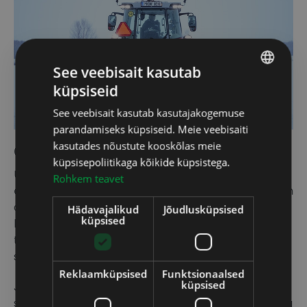
See veebisait kasutab
küpsiseid
ENGLISH
See veebisait kasutab kasutajakogemuse
ESTONIAN
parandamiseks küpsiseid. Meie veebisaiti
kasutades nõustute kooskõlas meie
GPS-täpsus ja kasutusmugavus
küpsisepoliitikaga kõikide küpsistega.
Üks
SLD-18 puisturi
suurimaid eeliseid on selle
Rohkem teavet
automaatne GPS-puistejuhtimissüsteem
. Masin
alustab puistamist automaatselt, kui kiirus ületab 5
Hädavajalikud
Jõudlusküpsised
küpsised
km/h, ja peatub, kui kiirus langeb alla selle,
tulemuseks on järjekindel töö ilma käsitsi
sekkumiseta.
Reklaamküpsised
Funktsionaalsed
küpsised
Juhtpaneel võimaldab valida
GRIT
või
SALT
režiimi,
samas kui kõik tööandmed: materjali tüüp, tööaeg ja