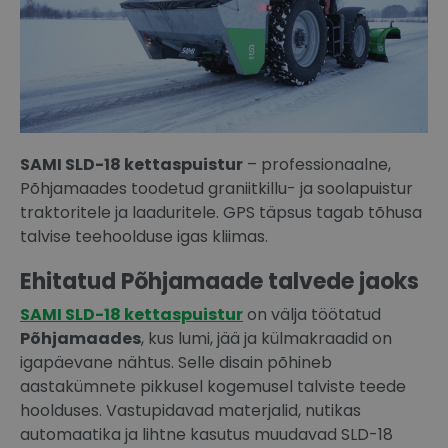
SAMI SLD-18 kettaspuistur
– professionaalne,
Põhjamaades toodetud graniitkillu- ja soolapuistur
traktoritele ja laaduritele. GPS täpsus tagab tõhusa
talvise teehoolduse igas kliimas.
Ehitatud Põhjamaade talvede jaoks
SAMI SLD-18 kettaspuistur
on välja töötatud
Põhjamaades
, kus lumi, jää ja külmakraadid on
igapäevane nähtus. Selle disain põhineb
aastakümnete pikkusel kogemusel talviste teede
hoolduses. Vastupidavad materjalid, nutikas
automaatika ja lihtne kasutus muudavad SLD-18