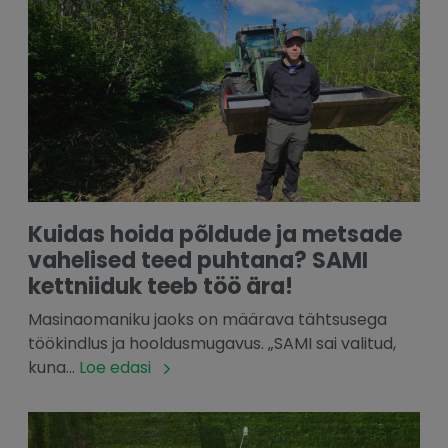
Kuidas hoida põldude ja metsade
vahelised teed puhtana? SAMI
kettniiduk teeb töö ära!
Masinaomaniku jaoks on määrava tähtsusega
töökindlus ja hooldusmugavus. „SAMI sai valitud,
kuna...
Loe edasi