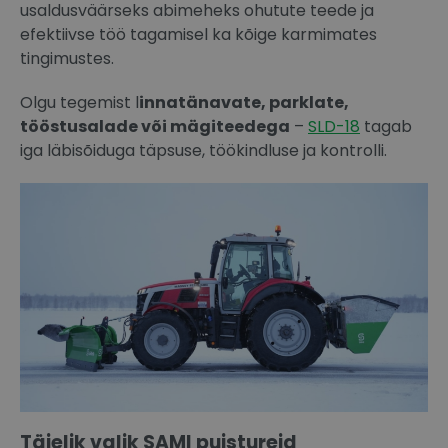
usaldusväärseks abimeheks ohutute teede ja
efektiivse töö tagamisel ka kõige karmimates
tingimustes.
Olgu tegemist l
innatänavate, parklate,
tööstusalade või mägiteedega
–
SLD-18
tagab
iga läbisõiduga täpsuse, töökindluse ja kontrolli.
Täielik valik SAMI puistureid