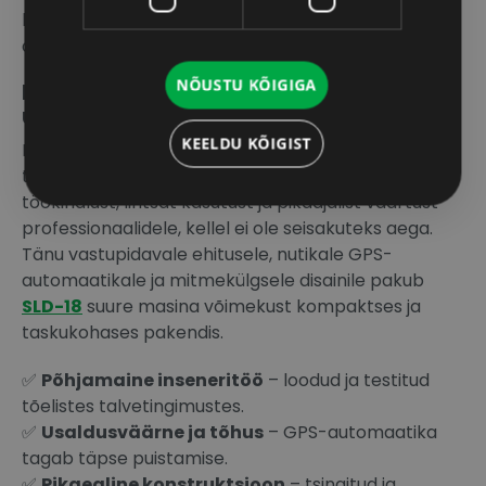
läbitud vahemaa saab eksportida USB kaudu
aruandluseks ja jälgimiseks.
NÕUSTU KÕIGIGA
Põhjamaades toodetud –
usaldusväärne kogu Euroopas
KEELDU KÕIGIST
Kõik
SAMI puisturid
on valmistatud ja testitud
tõelistes Põhjamaade tingimustes. See tähendab
töökindlust, lihtsat kasutust ja pikaajalist väärtust
professionaalidele, kellel ei ole seisakuteks aega.
Tänu vastupidavale ehitusele, nutikale GPS-
automaatikale ja mitmekülgsele disainile pakub
SLD-18
suure masina võimekust kompaktses ja
taskukohases pakendis.
✅
Põhjamaine inseneritöö
– loodud ja testitud
tõelistes talvetingimustes.
✅
Usaldusväärne ja tõhus
– GPS-automaatika
tagab täpse puistamise.
✅
Pikaealine konstruktsioon
– tsingitud ja