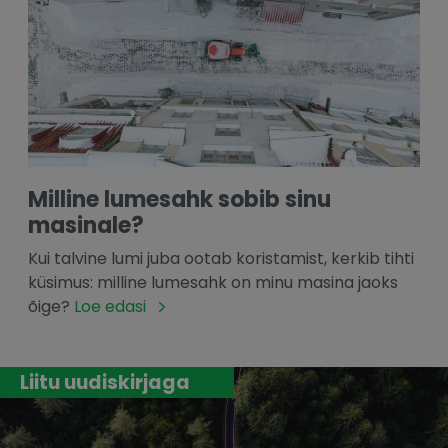
Milline lumesahk sobib sinu
masinale?
Kui talvine lumi juba ootab koristamist, kerkib tihti
küsimus: milline lumesahk on minu masina jaoks
õige?
Loe edasi
Liitu uudiskirjaga