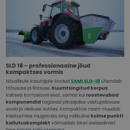
SLD 18 – professionaalne jõud
kompaktses vormis
Nõudlikule kasutajale loodud
SAMI SLD-18
ühendab
tõhususe ja lihtsuse.
Kuumtsingitud korpus
kaitseb korrosiooni eest, samas kui
roostevabad
komponendid
tagavad pikaajalise vastupidavuse
soola ja niiskuse suhtes. Kompaktne raam muudab
käsitsemise mugavaks ning valikuline
kolme punkti
kallutuskomplekt
võimaldab kiiret iselaadimist
ilma ketast kahjustamata.