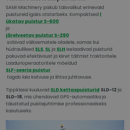
SAMI Machinery pakub täisvalikut erinevaid
puistureid igaks otstarbeks. Kompaktsed
l
ükatav puistur S-600
ja
järelveetav puistur S-290
sobivad väiksematele aladele, samas kui
hüdraulilised
SLS
,
SL
ja
SLH
iselaadivad puisturid
pakuvad efektiivsust ja kiiret täitmist traktoritele.
Laadurioperaatoritele mõeldud
SLF-seeria puistur
tagab laia katvuse ja lihtsa juhitavuse.
Tippklassi kuuluvad
SLD kettaspuisturid
SLD-12
ja
SLD-18
, mis ühendavad GPS-automaatika ja
täiustatud puistejuhtimise professionaalseks
kasutuseks.